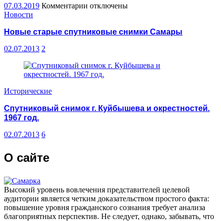
07.03.2019
Комментарии
к
отключены
Новости
записи
Конвертор
Новые старые спутниковые снимки Самары
GPS
координат
02.07.2013
2
Исторические
Спутниковый снимок г. Куйбышева и окрестностей.
1967 год.
02.07.2013
6
О сайте
Высокий уровень вовлечения представителей целевой
аудитории является четким доказательством простого факта:
повышение уровня гражданского сознания требует анализа
благоприятных перспектив. Не следует, однако, забывать, что