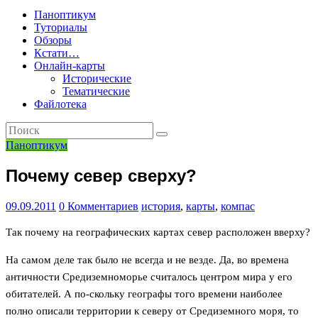
Паноптикум
Туториалы
Обзоры
Кстати…
Онлайн-карты
Исторические
Тематические
Файлотека
Паноптикум
Почему север сверху?
09.09.2011
0 Комментариев
история
,
карты
,
компас
Так почему на географических картах север расположен вверху?
На самом деле так было не всегда и не везде. Да, во времена
античности Средиземноморье считалось центром мира у его
обитателей. А по-скольку географы того времени наиболее
полно описали территории к северу от Средиземного моря, то