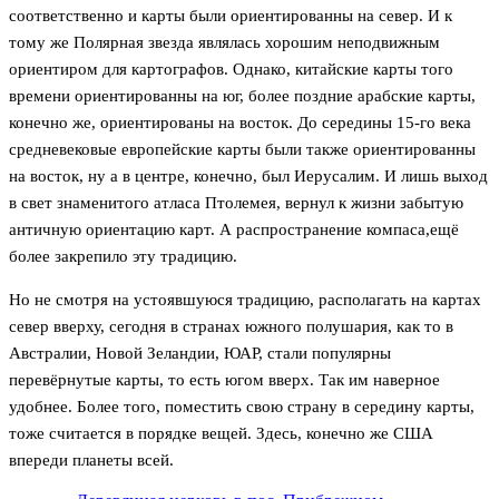
соответственно и карты были ориентированны на север. И к
тому же Полярная звезда являлась хорошим неподвижным
ориентиром для картографов.
Однако, китайские карты того
времени ориентированны на юг, более поздние арабские карты,
конечно же, ориентированы на восток. До середины 15-го века
средневековые европейские карты были также ориентированны
на восток, ну а в центре, конечно, был Иерусалим. И лишь выход
в свет знаменитого атласа Птолемея, вернул к жизни забытую
античную ориентацию карт. А распространение компаса,ещё
более закрепило эту традицию.
Но не смотря на устоявшуюся традицию, располагать на картах
север вверху, сегодня в странах южного полушария, как то в
Австралии, Новой Зеландии, ЮАР, стали популярны
перевёрнутые карты, то есть югом вверх. Так им наверное
удобнее. Более того, поместить свою страну в середину карты,
тоже считается в порядке вещей. Здесь, конечно же США
впереди планеты всей.