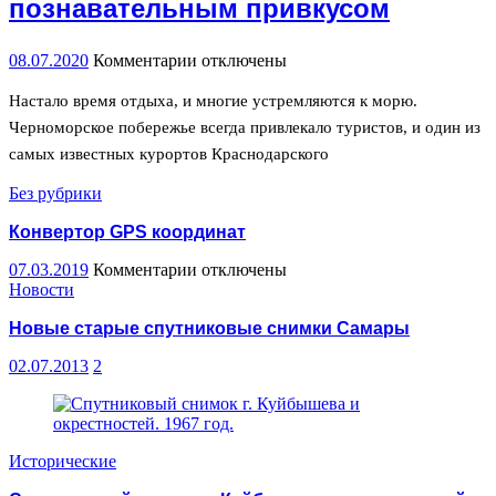
познавательным привкусом
08.07.2020
Комментарии
к
отключены
записи
Туристическая
Настало время отдыха, и многие устремляются к морю.
Анапа
Черноморское побережье всегда привлекало туристов, и один из
с
самых известных курортов Краснодарского
познавательным
привкусом
Без рубрики
Конвертор GPS координат
07.03.2019
Комментарии
к
отключены
Новости
записи
Конвертор
Новые старые спутниковые снимки Самары
GPS
координат
02.07.2013
2
Исторические