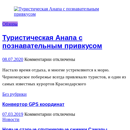
Обзоры
Туристическая Анапа с
познавательным привкусом
08.07.2020
Комментарии
к
отключены
записи
Туристическая
Настало время отдыха, и многие устремляются к морю.
Анапа
Черноморское побережье всегда привлекало туристов, и один из
с
самых известных курортов Краснодарского
познавательным
привкусом
Без рубрики
Конвертор GPS координат
07.03.2019
Комментарии
к
отключены
Новости
записи
Конвертор
Новые старые спутниковые снимки Самары
GPS